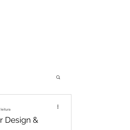
rviços
Projetos
Contato
Blog
leitura
or Design &